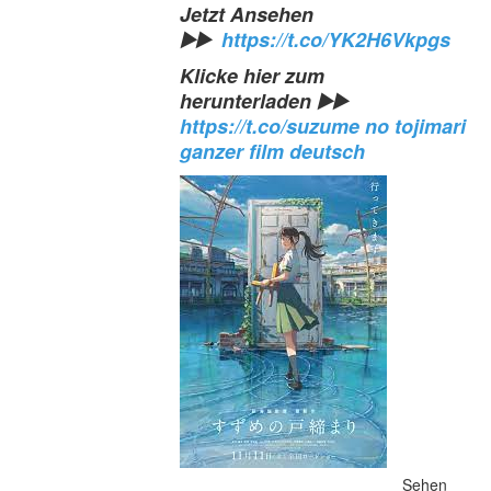
Jetzt Ansehen 
▶️▶️  
https://t.co/YK2H6Vkpgs
Klicke hier zum 
herunterladen
 ▶️▶️  
https://t.co/suzume no tojimari 
ganzer film deutsch
Sehen 