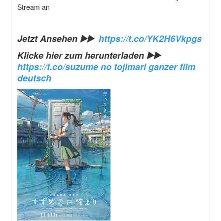
Stream an
Jetzt Ansehen ▶️▶️  
https://t.co/YK2H6Vkpgs
Klicke hier zum herunterladen
 ▶️▶️  
https://t.co/suzume no tojimari ganzer film 
deutsch