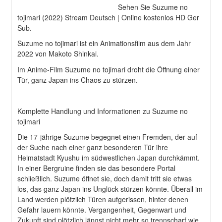
Sehen Sie Suzume no 
tojimari (2022) Stream Deutsch | Online kostenlos HD Ger 
Sub.
Suzume no tojimari ist ein Animationsfilm aus dem Jahr 
2022 von Makoto Shinkai.
Im Anime-Film Suzume no tojimari droht die Öffnung einer 
Tür, ganz Japan ins Chaos zu stürzen.
Komplette Handlung und Informationen zu Suzume no 
tojimari
Die 17-jährige Suzume begegnet einen Fremden, der auf 
der Suche nach einer ganz besonderen Tür ihre 
Heimatstadt Kyushu im südwestlichen Japan durchkämmt. 
In einer Bergruine finden sie das besondere Portal 
schließlich. Suzume öffnet sie, doch damit tritt sie etwas 
los, das ganz Japan ins Unglück stürzen könnte. Überall im 
Land werden plötzlich Türen aufgerissen, hinter denen 
Gefahr lauern könnte. Vergangenheit, Gegenwart und 
Zukunft sind plötzlich längst nicht mehr so trennscharf wie 